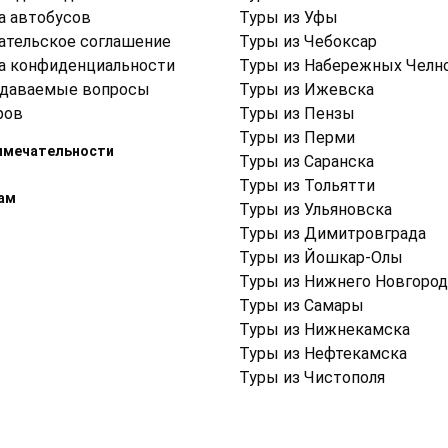
а автобусов
Туры из Уфы
ательское соглашение
Туры из Чебоксар
а конфиденциальности
Туры из Набережных Челн
адаваемые вопросы
Туры из Ижевска
ров
Туры из Пензы
Туры из Перми
имечательности
Туры из Саранска
Туры из Тольятти
ам
Туры из Ульяновска
Туры из Димитровграда
Туры из Йошкар-Олы
Туры из Нижнего Новгород
Туры из Самары
Туры из Нижнекамска
Туры из Нефтекамска
Туры из Чистополя