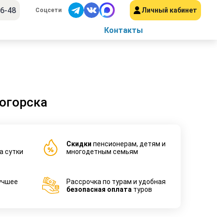
56-48
Личный кабинет
Соцсети
Контакты
огорска
Cкидки
пенсионерам, детям и
а сутки
многодетным семьям
учшее
Рассрочка по турам и удобная
безопасная оплата
туров