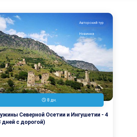
Авторский тур
Новинка
8 дн.
жины Северной Осетии и Ингушетии - 4
8 дней с дорогой)