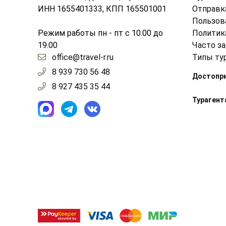
ИНН 1655401333, КПП 165501001
Отправк
Пользов
Режим работы пн - пт с 10.00 до
Политик
19.00
Часто з
office@travel-r.ru
Типы ту
8 939 730 56 48
Достопр
8 927 435 35 44
Турагент