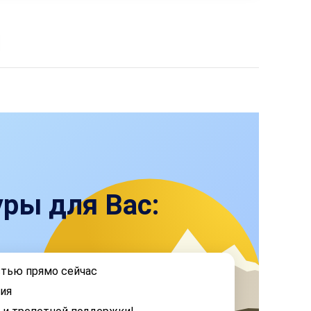
ры для Вас:
стью прямо сейчас
ия