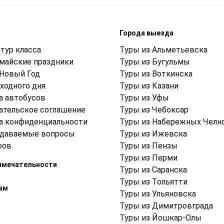
м
Города выезда
тур класса
Туры из Альметьевска
 майские праздники
Туры из Бугульмы
 Новый Год
Туры из Воткинска
ходного дня
Туры из Казани
а автобусов
Туры из Уфы
ательское соглашение
Туры из Чебоксар
а конфиденциальности
Туры из Набережных Челн
адаваемые вопросы
Туры из Ижевска
ров
Туры из Пензы
Туры из Перми
имечательности
Туры из Саранска
Туры из Тольятти
ам
Туры из Ульяновска
Туры из Димитровграда
Туры из Йошкар-Олы