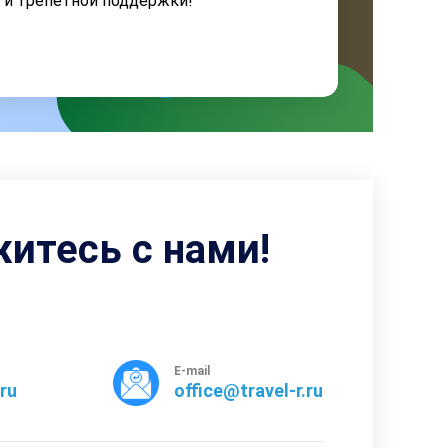
я и трепетной поддержки!
житесь с нами!
E-mail
rru
office@travel-r.ru