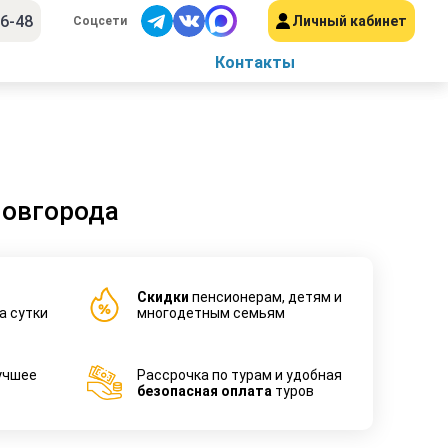
56-48
Личный кабинет
Соцсети
Контакты
Новгорода
Cкидки
пенсионерам, детям и
а сутки
многодетным семьям
учшее
Рассрочка по турам и удобная
безопасная оплата
туров