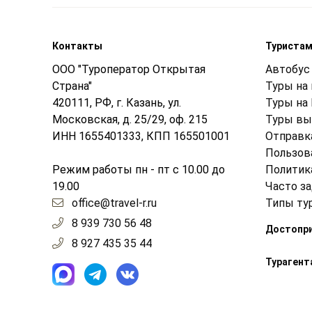
Контакты
Туриста
ООО "Туроператор Открытая
Автобус 
Страна"
Туры на
420111, РФ, г. Казань, ул.
Туры на
Московская, д. 25/29, оф. 215
Туры вы
ИНН 1655401333, КПП 165501001
Отправк
Пользов
Режим работы пн - пт с 10.00 до
Политик
19.00
Часто з
office@travel-r.ru
Типы ту
8 939 730 56 48
Достопр
8 927 435 35 44
Турагент