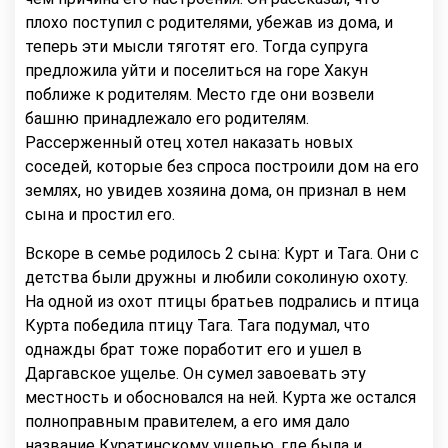
плохо поступил с родителями, убежав из дома, и
теперь эти мысли тяготят его. Тогда супруга
предложила уйти и поселиться на горе Хакун
поближе к родителям. Место где они возвели
башню принадлежало его родителям.
Рассерженный отец хотел наказать новых
соседей, которые без спроса построили дом на его
землях, но увидев хозяина дома, он признал в нем
сына и простил его.
Вскоре в семье родилось 2 сына: Курт и Тага. Они с
детства были дружны и любили соколиную охоту.
На одной из охот птицы братьев подрались и птица
Курта победила птицу Тага. Тага подумал, что
однажды брат тоже поработит его и ушел в
Даргавское ущелье. Он сумел завоевать эту
местность и обосновался на ней. Курта же остался
полноправным правителем, а его имя дало
название Куратинскому ущелью, где была и