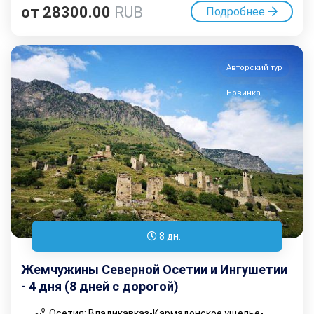
от
28300.00
RUB
Подробнее
Авторский тур
Новинка
8 дн.
Жемчужины Северной Осетии и Ингушетии
- 4 дня (8 дней с дорогой)
Осетия: Владикавказ-Кармадонское ущелье-