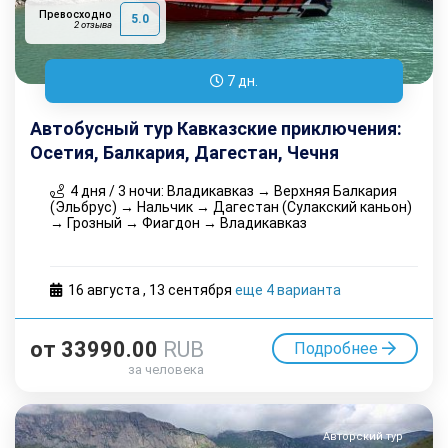
Превосходно
5.0
2 отзыва
7 дн.
Автобусный тур Кавказские приключения:
Осетия, Балкария, Дагестан, Чечня
4 дня / 3 ночи: Владикавказ → Верхняя Балкария
(Эльбрус) → Нальчик → Дагестан (Сулакский каньон)
→ Грозный → Фиагдон → Владикавказ
16 августа
,
13 cентября
еще 4 варианта
от
33990.00
RUB
Подробнее
за человека
Авторский тур