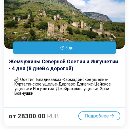
8 дн.
Жемчужины Северной Осетии и Ингушетии
- 4 дня (8 дней с дорогой)
Осетия: Владикавказ-Кармадонское ущелье-
Куртатинское ущелье-Даргавс-Дзивгис-Цейское
ущелье и Ингушетия: Джейрахское ущелье-Эрзи-
Вовнушки
от
28300.00
RUB
Подробнее