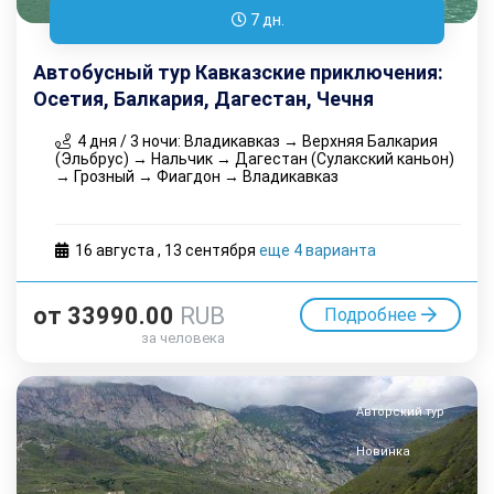
7 дн.
Автобусный тур Кавказские приключения:
Осетия, Балкария, Дагестан, Чечня
4 дня / 3 ночи: Владикавказ → Верхняя Балкария
(Эльбрус) → Нальчик → Дагестан (Сулакский каньон)
→ Грозный → Фиагдон → Владикавказ
16 августа
,
13 cентября
еще 4 варианта
от
33990.00
RUB
Подробнее
за человека
Авторский тур
Новинка