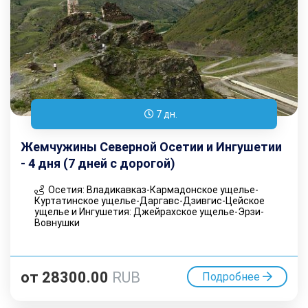
7 дн.
Жемчужины Северной Осетии и Ингушетии
- 4 дня (7 дней с дорогой)
Осетия: Владикавказ-Кармадонское ущелье-
Куртатинское ущелье-Даргавс-Дзивгис-Цейское
ущелье и Ингушетия: Джейрахское ущелье-Эрзи-
Вовнушки
от
28300.00
RUB
Подробнее