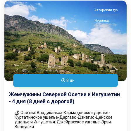
Авторский тур
Новинка
8 дн.
Жемчужины Северной Осетии и Ингушетии
- 4 дня (8 дней с дорогой)
Осетия: Владикавказ-Кармадонское ущелье-
Куртатинское ущелье-Даргавс-Дзивгис-Цейское
ущелье и Ингушетия: Джейрахское ущелье-Эрзи-
Вовнушки