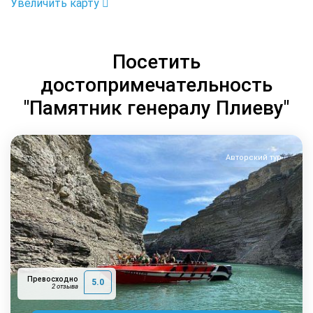
Увеличить карту
Посетить
достопримечательность
"Памятник генералу Плиеву"
Авторский тур
Превосходно
5.0
2 отзыва