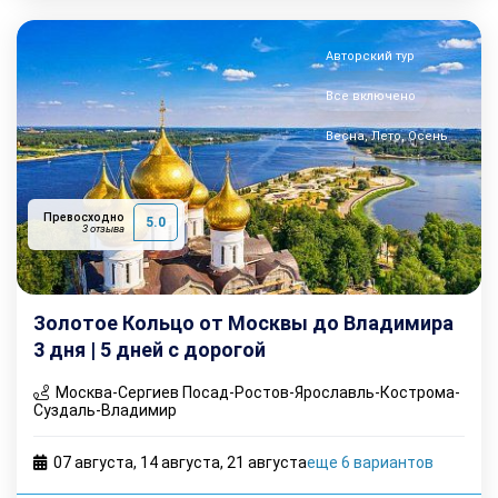
Авторский тур
Все включено
Весна, Лето, Осень
Превосходно
5.0
3 отзыва
Золотое Кольцо от Москвы до Владимира
3 дня | 5 дней с дорогой
Москва-Сергиев Посад-Ростов-Ярославль-Кострома-
Суздаль-Владимир
07 августа
,
14 августа
,
21 августа
еще 6 вариантов