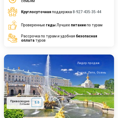
семьям
Круглосуточная
поддержка
8-927-435-35-44
Проверенные
гиды
Лучшее
питание
по турам
Рассрочка по турам и удобная
безопасная
оплата
туров
Лидер продаж
Весна, Лето, Осень
Превосходно
5.0
3 отзыва