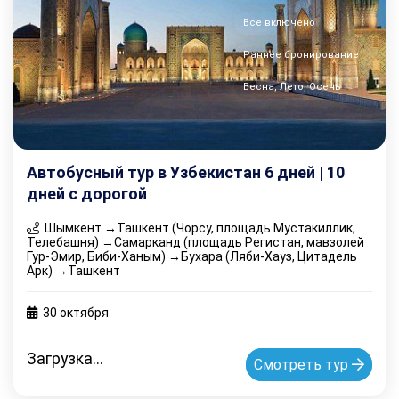
Все включено
Раннее бронирование
Весна, Лето, Осень
Автобусный тур в Узбекистан 6 дней | 10
дней с дорогой
Шымкент →Ташкент (Чорсу, площадь Мустакиллик,
Телебашня) →Самарканд (площадь Регистан, мавзолей
Гур-Эмир, Биби-Ханым) →Бухара (Ляби-Хауз, Цитадель
Арк) →Ташкент
30 октября
Загрузка...
Смотреть тур