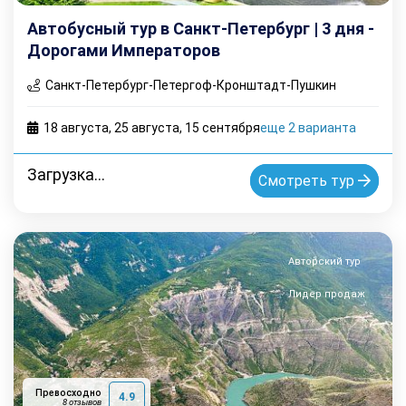
Автобусный тур в Санкт-Петербург | 3 дня -
Дорогами Императоров
Санкт-Петербург-Петергоф-Кронштадт-Пушкин
18 августа
,
25 августа
,
15 cентября
еще 2 варианта
Загрузка...
Смотреть тур
Авторский тур
Лидер продаж
Превосходно
4.9
8 отзывов