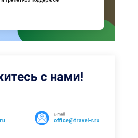
я и трепетной поддержки!
житесь с нами!
E-mail
rru
office@travel-r.ru