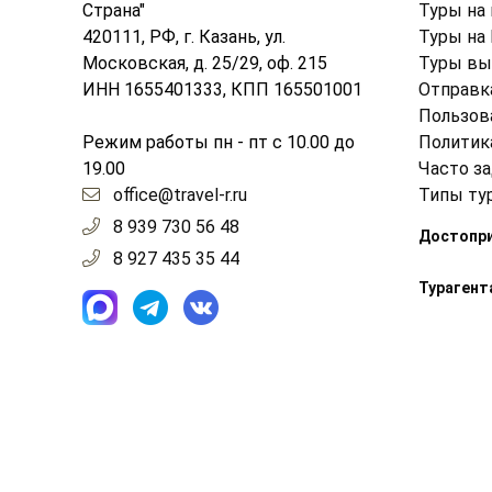
Страна"
Туры на
420111, РФ, г. Казань, ул.
Туры на
Московская, д. 25/29, оф. 215
Туры вы
ИНН 1655401333, КПП 165501001
Отправк
Пользов
Режим работы пн - пт с 10.00 до
Политик
19.00
Часто з
office@travel-r.ru
Типы ту
8 939 730 56 48
Достопр
8 927 435 35 44
Турагент