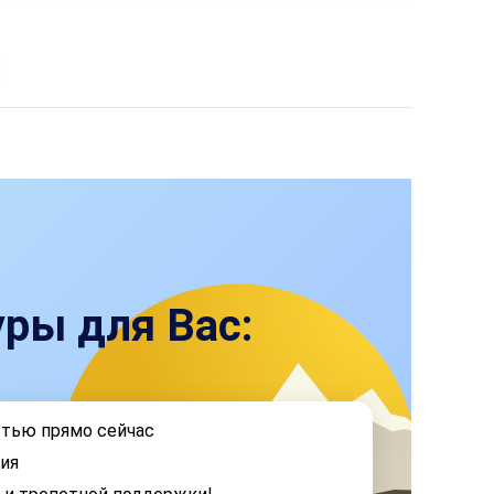
ры для Вас:
стью прямо сейчас
ия