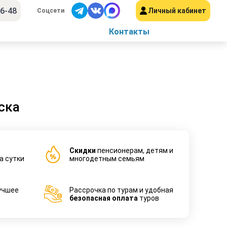
56-48
Личный кабинет
Соцсети
Контакты
ска
Cкидки
пенсионерам, детям и
а сутки
многодетным семьям
учшее
Рассрочка по турам и удобная
безопасная оплата
туров