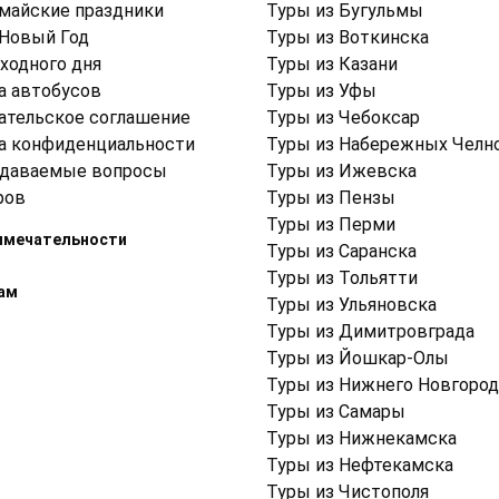
 майские праздники
Туры из Бугульмы
 Новый Год
Туры из Воткинска
ходного дня
Туры из Казани
а автобусов
Туры из Уфы
ательское соглашение
Туры из Чебоксар
а конфиденциальности
Туры из Набережных Челн
адаваемые вопросы
Туры из Ижевска
ров
Туры из Пензы
Туры из Перми
имечательности
Туры из Саранска
Туры из Тольятти
ам
Туры из Ульяновска
Туры из Димитровграда
Туры из Йошкар-Олы
Туры из Нижнего Новгород
Туры из Самары
Туры из Нижнекамска
Туры из Нефтекамска
Туры из Чистополя