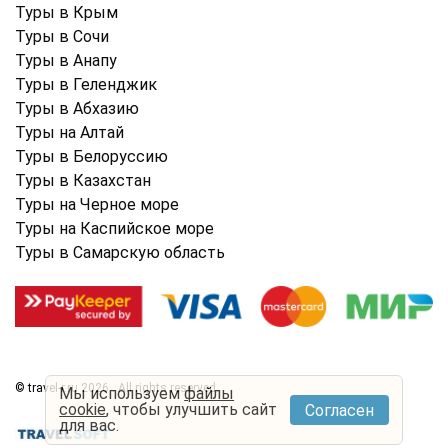
Туры в Крым
Туры в Cочи
Туры в Анапу
Туры в Геленджик
Туры в Абхазию
Туры на Алтай
Туры в Белоруссию
Туры в Казахстан
Туры на Черное море
Туры на Каспийское море
Туры в Самарскую область
© travel-r.ru 2026 . All rights reserved.
Мы используем
файлы
cookie
, чтобы улучшить сайт
Согласен
Условия использования
Политика конфиденциальности
для вас.