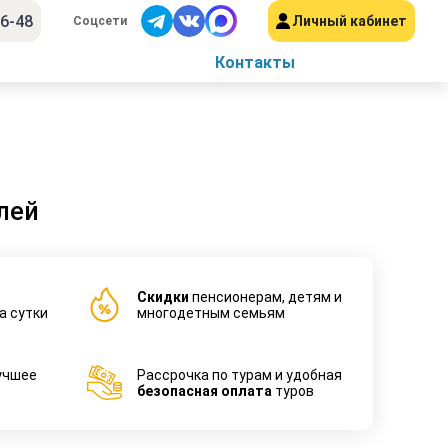
56-48
Личный кабинет
Соцсети
Контакты
лей
Cкидки
пенсионерам, детям и
а сутки
многодетным семьям
учшее
Рассрочка по турам и удобная
безопасная оплата
туров