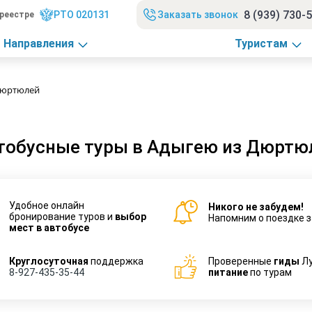
8 (939) 730-
РТО 020131
Заказать звонок
реестре
Направления
Туристам
Дюртюлей
тобусные туры в Адыгею из Дюртю
Удобное онлайн
Никого не забудем!
бронирование туров и
выбор
Напомним о поездке з
мест в автобусе
Круглосуточная
поддержка
Проверенные
гиды
Л
8-927-435-35-44
питание
по турам