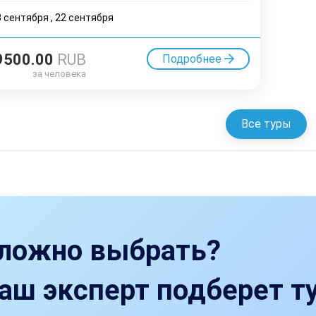
3 cентября
,
22 cентября
9500.00
RUB
Подробнее
за человека
Все туры
ложно выбрать?
аш эксперт подберет ту