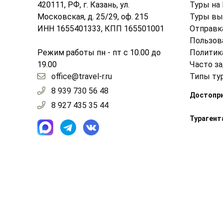
420111, РФ, г. Казань, ул.
Туры на
Московская, д. 25/29, оф. 215
Туры вы
ИНН 1655401333, КПП 165501001
Отправк
Пользов
Режим работы пн - пт с 10.00 до
Политик
19.00
Часто з
office@travel-r.ru
Типы ту
8 939 730 56 48
Достопр
8 927 435 35 44
Турагент