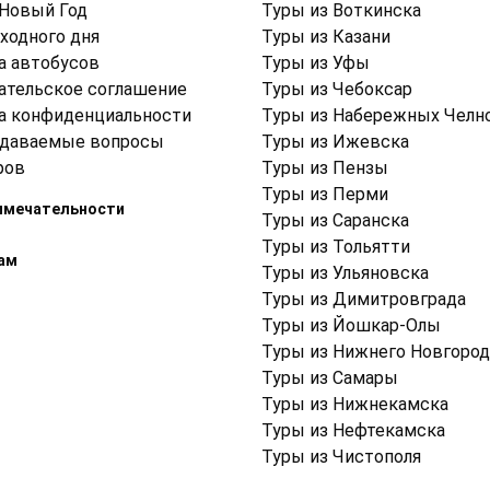
 Новый Год
Туры из Воткинска
ходного дня
Туры из Казани
а автобусов
Туры из Уфы
ательское соглашение
Туры из Чебоксар
а конфиденциальности
Туры из Набережных Челн
адаваемые вопросы
Туры из Ижевска
ров
Туры из Пензы
Туры из Перми
имечательности
Туры из Саранска
Туры из Тольятти
ам
Туры из Ульяновска
Туры из Димитровграда
Туры из Йошкар-Олы
Туры из Нижнего Новгород
Туры из Самары
Туры из Нижнекамска
Туры из Нефтекамска
Туры из Чистополя