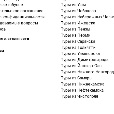
а автобусов
Туры из Уфы
ательское соглашение
Туры из Чебоксар
а конфиденциальности
Туры из Набережных Челн
адаваемые вопросы
Туры из Ижевска
ров
Туры из Пензы
Туры из Перми
имечательности
Туры из Саранска
Туры из Тольятти
ам
Туры из Ульяновска
Туры из Димитровграда
Туры из Йошкар-Олы
Туры из Нижнего Новгород
Туры из Самары
Туры из Нижнекамска
Туры из Нефтекамска
Туры из Чистополя