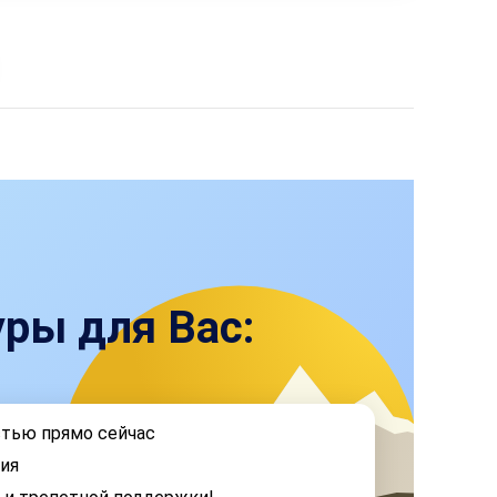
ры для Вас:
стью прямо сейчас
ия