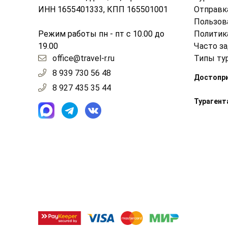
ИНН 1655401333, КПП 165501001
Отправк
Пользов
Режим работы пн - пт с 10.00 до
Политик
19.00
Часто з
office@travel-r.ru
Типы ту
8 939 730 56 48
Достопр
8 927 435 35 44
Турагент