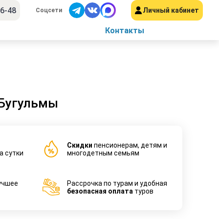
56-48
Личный кабинет
Соцсети
Контакты
 Бугульмы
Cкидки
пенсионерам, детям и
а сутки
многодетным семьям
учшее
Рассрочка по турам и удобная
безопасная оплата
туров