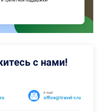
я и трепетной поддержки!
житесь с нами!
E-mail
rru
office@travel-r.ru