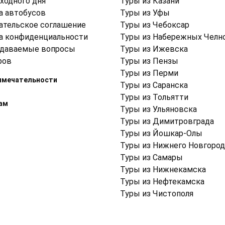
ходного дня
Туры из Казани
а автобусов
Туры из Уфы
ательское соглашение
Туры из Чебоксар
а конфиденциальности
Туры из Набережных Челн
адаваемые вопросы
Туры из Ижевска
ров
Туры из Пензы
Туры из Перми
имечательности
Туры из Саранска
Туры из Тольятти
ам
Туры из Ульяновска
Туры из Димитровграда
Туры из Йошкар-Олы
Туры из Нижнего Новгород
Туры из Самары
Туры из Нижнекамска
Туры из Нефтекамска
Туры из Чистополя