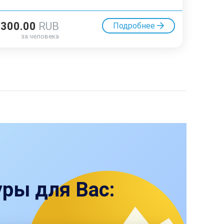
5300.00
RUB
Подробнее
за человека
ры для Вас: