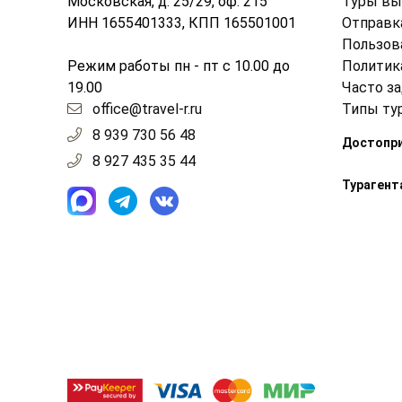
Московская, д. 25/29, оф. 215
Туры вы
ИНН 1655401333, КПП 165501001
Отправк
Пользов
Режим работы пн - пт с 10.00 до
Политик
19.00
Часто з
office@travel-r.ru
Типы ту
8 939 730 56 48
Достопр
8 927 435 35 44
Турагент