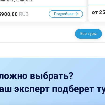
4 августа
,
15 августа
от
2
5900.00
RUB
Подробнее
Все туры
ложно выбрать?
аш эксперт подберет ту