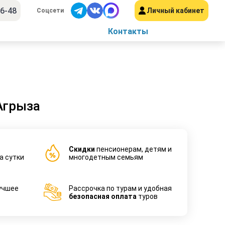
56-48
Личный кабинет
Соцсети
Контакты
Агрыза
Cкидки
пенсионерам, детям и
а сутки
многодетным семьям
учшее
Рассрочка по турам и удобная
безопасная оплата
туров