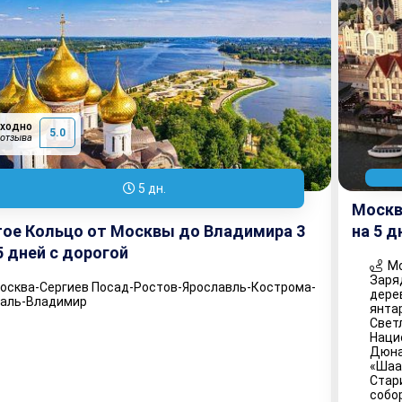
сходно
5.0
 отзыва
5 дн.
Москв
ое Кольцо от Москвы до Владимира 3
на 5 д
 5 дней с дорогой
Мо
Заря
сква-Сергиев Посад-Ростов-Ярославль-Кострома-
дере
даль-Владимир
янта
Свет
Наци
Дюна
«Шаа
Стар
собо