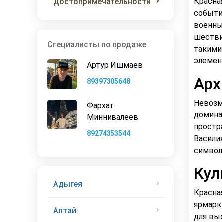
Красна
Достопримечательности
событи
военны
шестви
Специалисты по продаже
такими
элемен
Артур Ишмаев
Арх
89397305648
Невозм
Фархат
домина
Миннивалеев
простр
89274353544
Васили
символ
Кул
Адыгея
Красна
ярмарк
Алтай
для вы