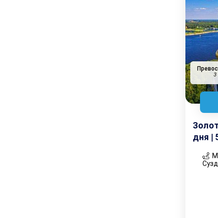
Прево
3
Золот
дня |
Мо
Суз