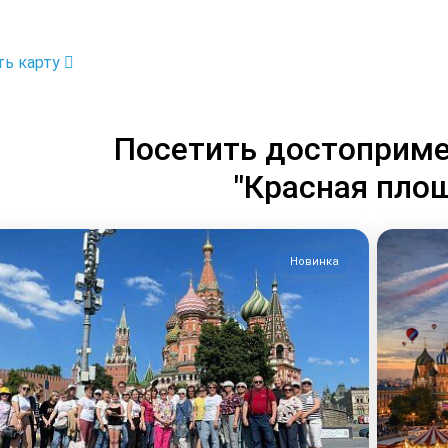
ть карту
Посетить достоприме
"Красная пло
Новинка