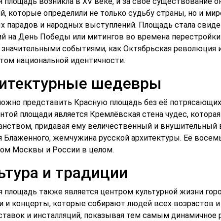
я площадь возникла в XV веке, и за своё существование 
й, которые определили не только судьбу страны, но и ми
х парадов и народных выступлений. Площадь стала свиде
й на День Победы или митингов во времена перестройки.
 значительными событиями, как Октябрьская революция и
том национальной идентичности.
итектурные шедевры
ожно представить Красную площадь без её потрясающих 
нтой площади является Кремлёвская стена чудес, котор
анством, придавая ему величественный и внушительный в
я Блаженного, жемчужина русской архитектуры. Её восемь
ом Москвы и России в целом.
ьтура и традиции
я площадь также является центром культурной жизни горо
и и концерты, которые собирают людей всех возрастов и
ставок и инсталляций, показывая тем самым динамичное 