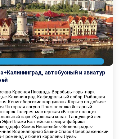
Без визы
а+Калининград, автобусный и авиатур
ней
сква-Красная Площадь-Воробьвы горы-парк
дье-Калининград-Кафедральный собор-Рыбацкая
вня-Кёнигсбергские марципаны-Карьер по добыче
ря-Янтарная лагуна-Пляж посёлка Янтарный-
логорск-Галерея-мастерская «Второе солнце»-
ональный парк «Куршская коса»-Танцующий лес-
 Эфа-Пляжи Балтийского моря-фабрика
кендорф»-Замок Нессельбек-Зеленоградск-
инная Водонапорная башня-Спасо-Преображенский
р-Променад и бювет королевы Луизы