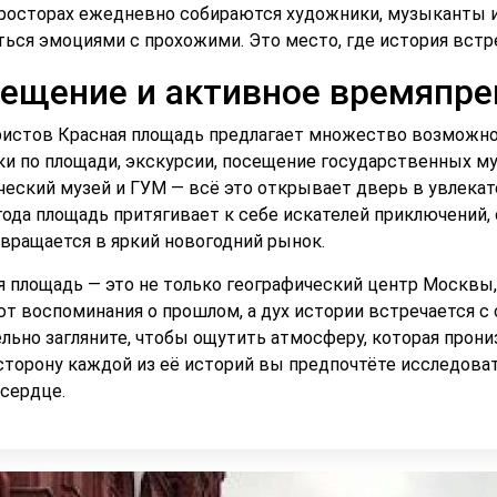
просторах ежедневно собираются художники, музыканты и 
ться эмоциями с прохожими. Это место, где история вст
ещение и активное времяпр
ристов Красная площадь предлагает множество возможно
ки по площади, экскурсии, посещение государственных му
ческий музей и ГУМ — всё это открывает дверь в увлека
года площадь притягивает к себе искателей приключений,
евращается в яркий новогодний рынок.
я площадь — это не только географический центр Москвы, 
т воспоминания о прошлом, а дух истории встречается с 
ельно загляните, чтобы ощутить атмосферу, которая прони
сторону каждой из её историй вы предпочтёте исследоват
сердце.