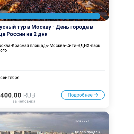
усный тур в Москву - День города в
це России на 2 дня
сква-Красная площадь-Москва-Сити-ВДНХ-парк
кого
 cентября
3400.00
RUB
Подробнее
за человека
Новинка
Лидер продаж