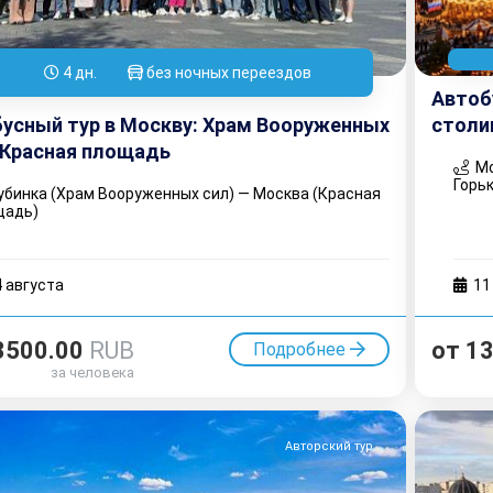
4 дн.
без ночных переездов
Автоб
усный тур в Москву: Храм Вооруженных
столи
 Красная площадь
Мо
Горь
бинка (Храм Вооруженных сил) — Москва (Красная
щадь)
4 августа
11
3500.00
RUB
от
1
Подробнее
за человека
Авторский тур