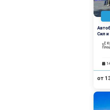
Автоб
Сил и
Ку
Пло
1
от
1