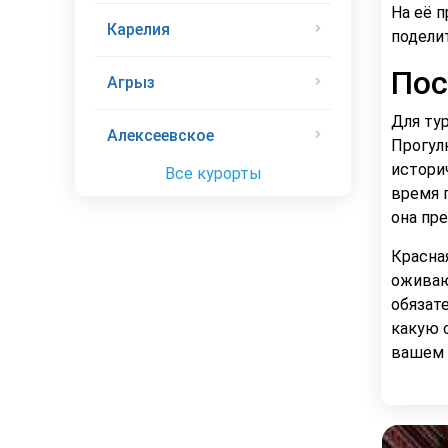
На её 
Карелия
подели
Пос
Агрыз
Для ту
Алексеевское
Прогул
истори
Все курорты
время 
она пр
Красна
оживаю
обязат
какую 
вашем 