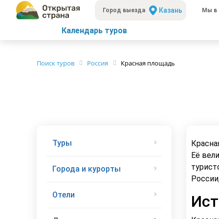
Казань
Город выезда
Мы в 
Календарь туров
Поиск туров
Россия
Красная площадь
Туры
Красна
Её вел
турист
Города и курорты
России,
Отели
Ист