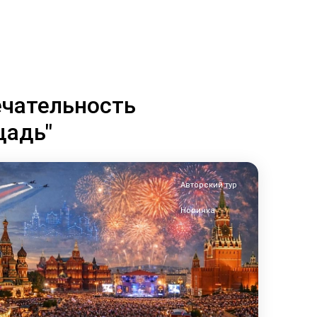
чательность
щадь"
Авторский тур
Новинка