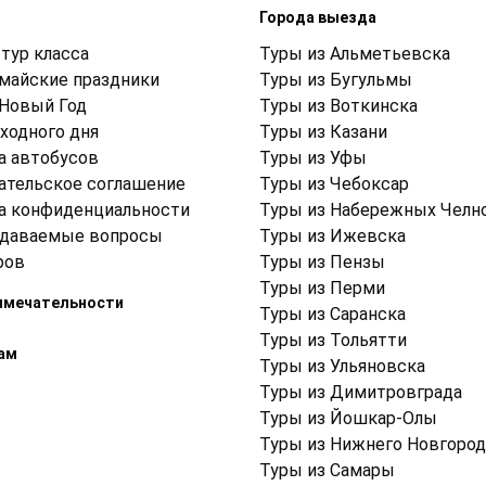
м
Города выезда
тур класса
Туры из Альметьевска
 майские праздники
Туры из Бугульмы
 Новый Год
Туры из Воткинска
ходного дня
Туры из Казани
а автобусов
Туры из Уфы
ательское соглашение
Туры из Чебоксар
а конфиденциальности
Туры из Набережных Челн
адаваемые вопросы
Туры из Ижевска
ров
Туры из Пензы
Туры из Перми
имечательности
Туры из Саранска
Туры из Тольятти
ам
Туры из Ульяновска
Туры из Димитровграда
Туры из Йошкар-Олы
Туры из Нижнего Новгород
Туры из Самары