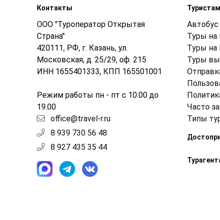
Контакты
Туриста
ООО "Туроператор Открытая
Автобус 
Страна"
Туры на
420111, РФ, г. Казань, ул.
Туры на
Московская, д. 25/29, оф. 215
Туры вы
ИНН 1655401333, КПП 165501001
Отправк
Пользов
Режим работы пн - пт с 10.00 до
Политик
19.00
Часто з
office@travel-r.ru
Типы ту
8 939 730 56 48
Достопр
8 927 435 35 44
Турагент