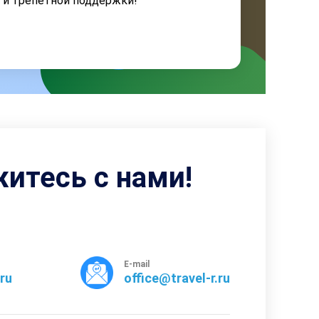
я и трепетной поддержки!
житесь с нами!
E-mail
rru
office@travel-r.ru