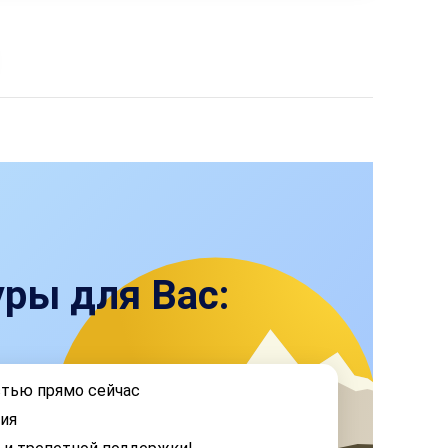
ры для Вас:
стью прямо сейчас
ия