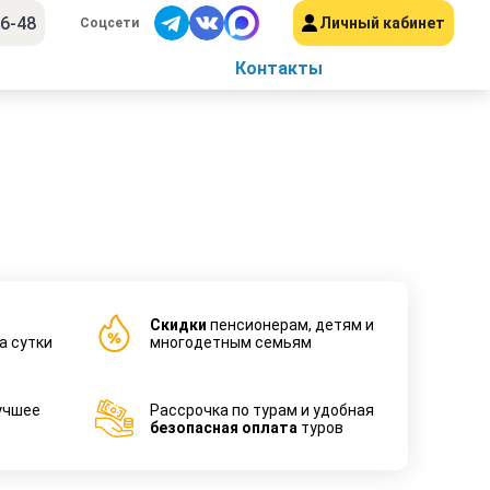
56-48
Личный кабинет
Соцсети
Контакты
Cкидки
пенсионерам, детям и
а сутки
многодетным семьям
учшее
Рассрочка по турам и удобная
безопасная оплата
туров