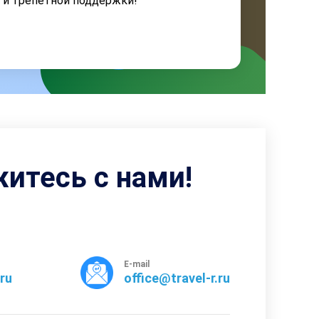
я и трепетной поддержки!
житесь с нами!
E-mail
rru
office@travel-r.ru