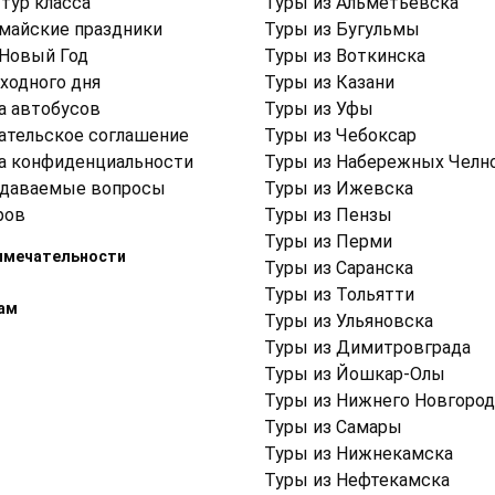
тур класса
Туры из Альметьевска
 майские праздники
Туры из Бугульмы
 Новый Год
Туры из Воткинска
ходного дня
Туры из Казани
а автобусов
Туры из Уфы
ательское соглашение
Туры из Чебоксар
а конфиденциальности
Туры из Набережных Челн
адаваемые вопросы
Туры из Ижевска
ров
Туры из Пензы
Туры из Перми
имечательности
Туры из Саранска
Туры из Тольятти
ам
Туры из Ульяновска
Туры из Димитровграда
Туры из Йошкар-Олы
Туры из Нижнего Новгород
Туры из Самары
Туры из Нижнекамска
Туры из Нефтекамска