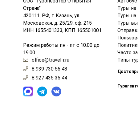
ООО "Туроператор Открытая
Автобус 
Страна"
Туры на
420111, РФ, г. Казань, ул.
Туры на
Московская, д. 25/29, оф. 215
Туры вы
ИНН 1655401333, КПП 165501001
Отправк
Пользов
Режим работы пн - пт с 10.00 до
Политик
19.00
Часто з
office@travel-r.ru
Типы ту
8 939 730 56 48
Достопр
8 927 435 35 44
Турагент