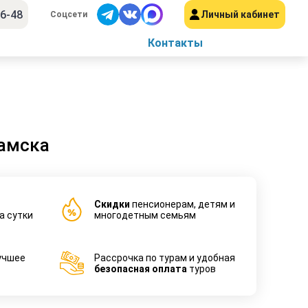
56-48
Личный кабинет
Соцсети
Контакты
камска
Cкидки
пенсионерам, детям и
а сутки
многодетным семьям
учшее
Рассрочка по турам и удобная
безопасная оплата
туров