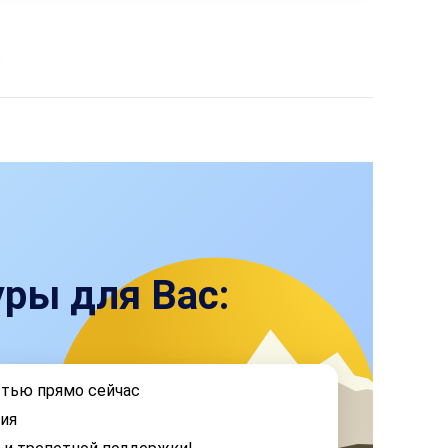
ры для Вас:
стью прямо сейчас
ия