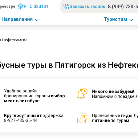
8 (939) 730-
РТО 020131
Заказать звонок
реестре
Направления
Туристам
з Нефтекамска
усные туры в Пятигорск из Нефте
Удобное онлайн
Никого не забудем!
бронирование туров и
выбор
Напомним о поездке з
мест в автобусе
Круглосуточная
поддержка
Проверенные
гиды
Л
8-927-435-35-44
питание
по турам