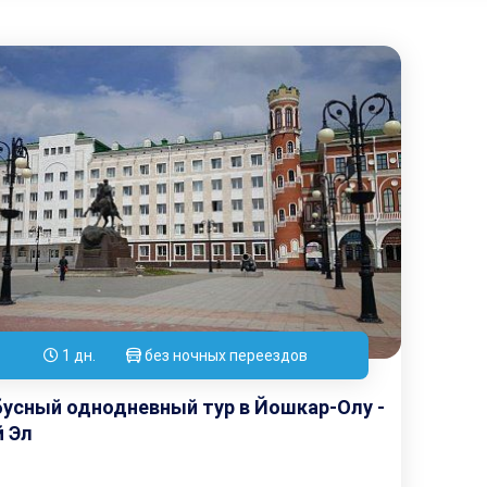
1 дн.
без ночных переездов
усный однодневный тур в Йошкар-Олу -
 Эл