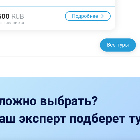
500
RUB
Подробнее
за человека
Все туры
ложно выбрать?
аш эксперт подберет ту