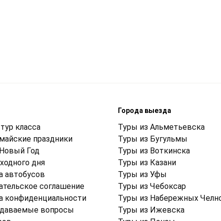
м
Города выезда
тур класса
Туры из Альметьевска
 майские праздники
Туры из Бугульмы
 Новый Год
Туры из Воткинска
ходного дня
Туры из Казани
а автобусов
Туры из Уфы
ательское соглашение
Туры из Чебоксар
а конфиденциальности
Туры из Набережных Челн
адаваемые вопросы
Туры из Ижевска