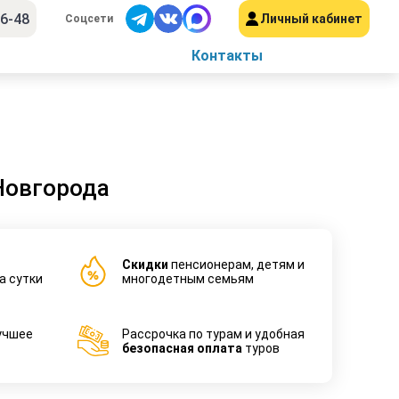
56-48
Личный кабинет
Соцсети
Контакты
Новгорода
Cкидки
пенсионерам, детям и
а сутки
многодетным семьям
учшее
Рассрочка по турам и удобная
безопасная оплата
туров